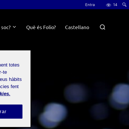
Entra
14
Cerc
Search
 soc?
Què és Folio?
Castellano
for:
ment totes
r-te
teus hàbits
cies fent
kies.
rar