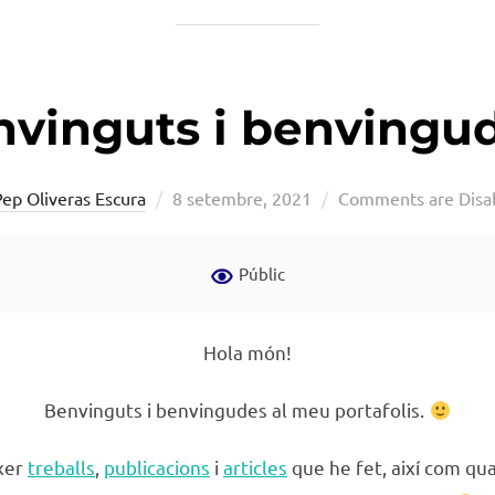
vinguts i benvingud
Posted
Pep Oliveras Escura
8 setembre, 2021
Comments are Disa
on
Públic
Hola món!
Benvinguts i benvingudes al meu portafolis.
ixer
treballs
,
publicacions
i
articles
que he fet, així com qu