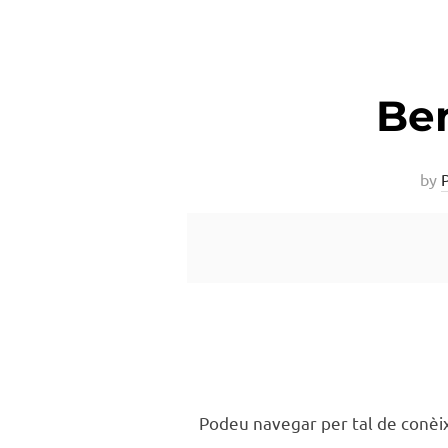
Ben
by
Podeu navegar per tal de conè