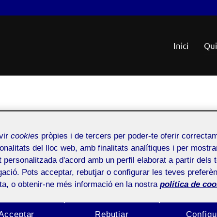
Inici
Qui
Etiqueta:
publicacions
vir
cookies
pròpies i de tercers per poder-te oferir correcta
onalitats del lloc web, amb finalitats analítiques i per mostra
 sigui en pàgines pròpies o externes, mitjans especialitzats o generalis
at personalitzada d'acord amb un perfil elaborat a partir dels 
ació. Pots acceptar, rebutjar o configurar les teves preferèn
ota, o obtenir-ne més informació en la nostra
política de coo
Acceptar
Rebutjar
Configu