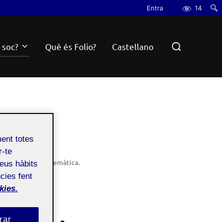
Entra
14
Cerc
Search
 soc?
Què és Folio?
Castellano
for:
ment totes
r-te
tes, de qualsevol temàtica.
teus hàbits
cies fent
kies.
rar