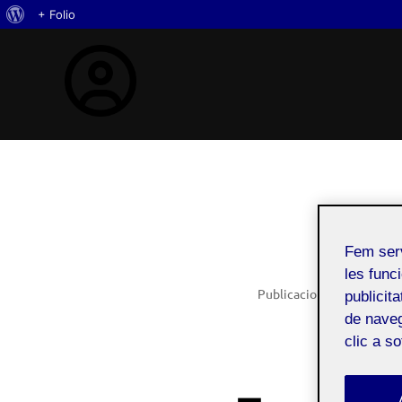
Quant
+ Folio
Skip
al
to
WordPress
content
Fem ser
les funci
Publicacions que he fet ja
publicit
de naveg
clic a s