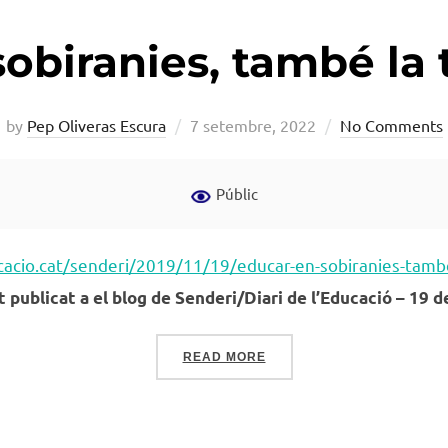
obiranies, també la
Posted
by
Pep Oliveras Escura
7 setembre, 2022
No Comments
on
Públic
ucacio.cat/senderi/2019/11/19/educar-en-sobiranies-tamb
t publicat a el blog de Senderi/Diari de l’Educació – 19
«EDUCAR EN SOBIRANIES,
READ MORE