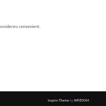
considereu convenient.
Inspiro Theme
by
WPZOOM