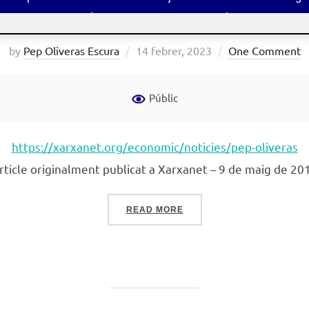
mació digital al terc
Posted
by
Pep Oliveras Escura
14 febrer, 2023
One Comment
on
Públic
https://xarxanet.org/economic/noticies/pep-oliveras
rticle originalment publicat a Xarxanet – 9 de maig de 20
«TRANSFORMACIÓ DIGITA
READ MORE