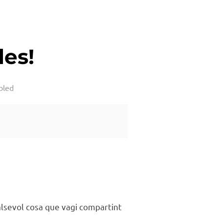
es!
bled
alsevol cosa que vagi compartint